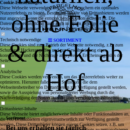
Cookie-Einstellungen
Diese Webseite verwendet Cookies, um Besuchern ein optimales
ohne Folie
Nutzererlebnis zu bieten. Bestimmte Inhalte von Drittanbietern werden
nur angezeigt, wenn die entsprechende Option aktiviert ist. Die
Datenverarbeitung kann dann auch in einem Drittland erfolgen.
Weitere Informationen hierzu in der Datenschutzerklärung.
Technisch notwendige
SORTIMENT
& direkt ab
Diese Cookies sind zum Betrieb der Webseite notwendig, z.B. zum
Schutz vor Hackerangriffen und zur Gewährleistung eines
konsistenten und der Nachfrage angepassten Erscheinungsbilds der
Seite.
Hof
Analytische
Diese Cookies werden verwendet, um das Nutzererlebnis weiter zu
optimieren. Hierunter fallen auch Statistiken, die dem
Webseitenbetreiber von Drittanbietern zur Verfügung gestellt werden,
sowie die Ausspielung von personalisierter Werbung durch die
Nachverfolgung der Nutzeraktivität über verschiedene Webseiten.
Drittanbieter-Inhalte
Diese Webseite bietet möglicherweise Inhalte oder Funktionalitäten an,
Sortiment
die von Drittanbietern eigenverantwortlich zur Verfügung gestellt
werden. Diese Drittanbieter können eigene Cookies setzen, z.B. um
Bei uns erhalten sie täglich
die Nutzeraktivität zu verfolgen oder ihre Angebote zu personalisieren