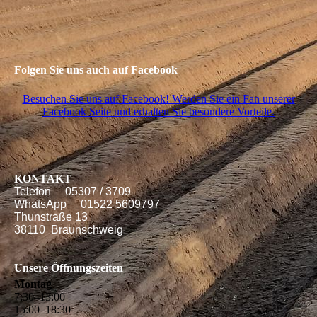
Folgen Sie uns auch auf Facebook
Besuchen Sie uns auf Facebook! Werden Sie ein Fan unserer
Facebook Seite und erhalten Sie besondere Vorteile.
KONTAKT
Telefon 05307 / 3709
WhatsApp 01522 5609797
Thunstraße 13
38110 Braunschweig
Unsere Öffnungszeiten
Montag
7
:
30
–
13
:
00
15
:
00
–
18
:
30