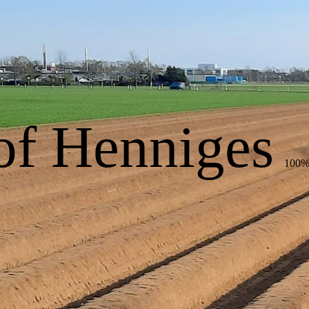
of Henniges
100% 