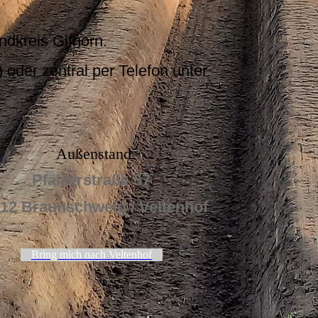
ndkreis Gifhorn.
) oder zentral per Telefon unter
Auß
enstand
Pfälzerstraße 57
12 Braunschweig / Veltenhof
Bring mich nach Veltenhof