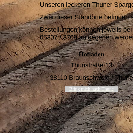
Unseren leckeren Thuner Spargel
Zwei dieser Standorte befinden 
Bestellungen können jeweils per
05307 / 3709 aufgegeben werde
Hofladen
Thunstraße 13
38110 Braunschweig / Thun
Bring mich nach Thune