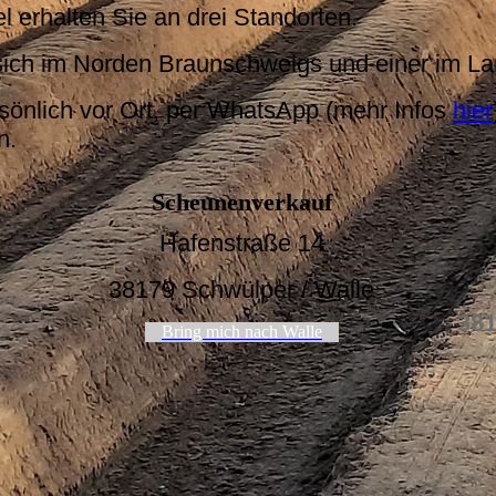
 erhalten Sie an drei Standorten.
sich im Norden Braunschweigs und einer im La
sönlich vor Ort, per WhatsApp (mehr Infos
hier
n.
Scheunenverkauf
Ha
fenstraße
14
e
38179 Schwülper / Walle
381
Bring mich nach Walle