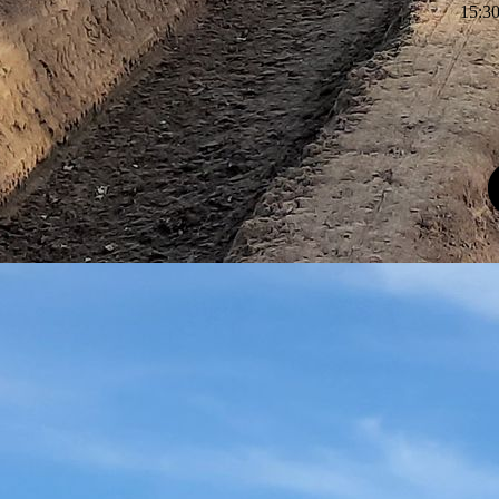
15
:
3