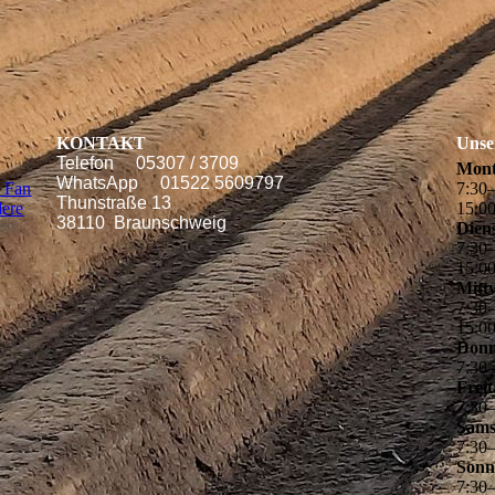
KONTAKT
Unse
Telefon 05307 / 3709
Mon
WhatsApp 01522 5609797
n Fan
7
:
30
Thunstraße 13
dere
15
:
0
38110 Braunschweig
Dien
7
:
30
15
:
0
Mitt
7
:
30
15
:
0
Donn
7
:
30
Frei
7
:
30
Sams
7
:
30
Sonn
7
:
30