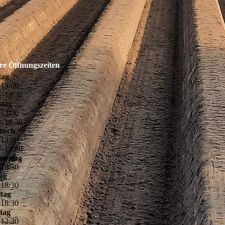
re Öffnungszeiten
tag
–
13
:
00
0
–
18
:
30
stag
–
13
:
00
0
–
18
:
30
woch
–
13
:
00
0
–
18
:
30
erstag
–
18
:
30
tag
–
18
:
30
tag
–
18
:
30
tag
–
12
:
30