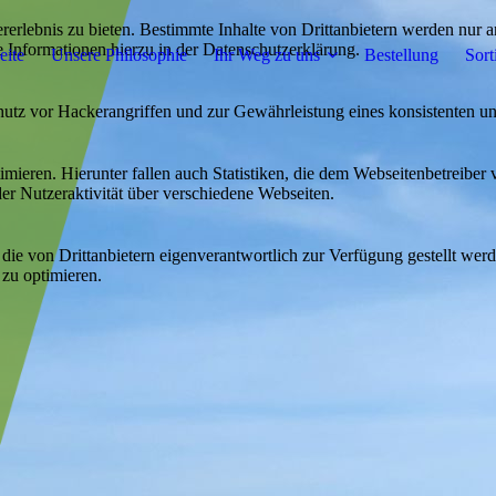
lebnis zu bieten. Bestimmte Inhalte von Drittanbietern werden nur ang
e Informationen hierzu in der Datenschutzerklärung.
eite
Unsere Philosophie
Ihr Weg zu uns
Bestellung
Sort
utz vor Hackerangriffen und zur Gewährleistung eines konsistenten un
ieren. Hierunter fallen auch Statistiken, die dem Webseitenbetreiber v
r Nutzeraktivität über verschiedene Webseiten.
 die von Drittanbietern eigenverantwortlich zur Verfügung gestellt wer
 zu optimieren.