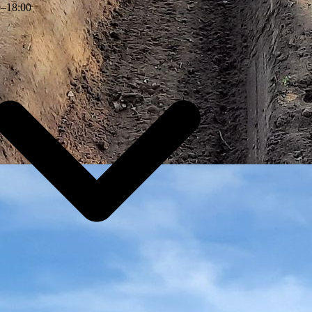
0
–
18
:
00